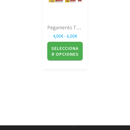
opciones
se
pueden
elegir
Pegamento T8000
en
Rango de precios: desde 4,
4,00
€
-
6,00
€
la
página
SELECCIONA
de
R OPCIONES
producto