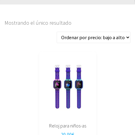
Mostrando el único resultado
Este
producto
tiene
múltiples
variantes.
Las
opciones
se
pueden
elegir
Reloj para niños-as
en
20,00
€