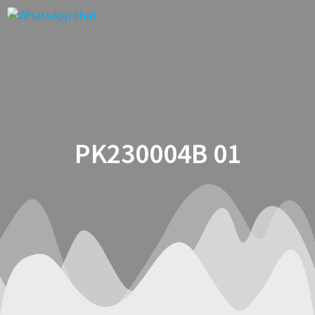
Saltar
al
contenido
PK230004B 01