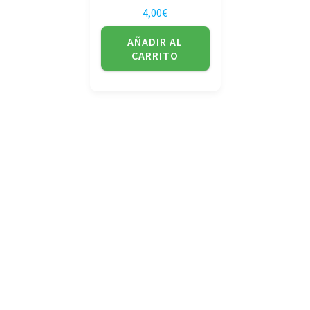
4,00
€
AÑADIR AL
CARRITO
No tienda física (Con cita previa)
Avda. de la Constitución 14 Torrelavega (Cantabria)