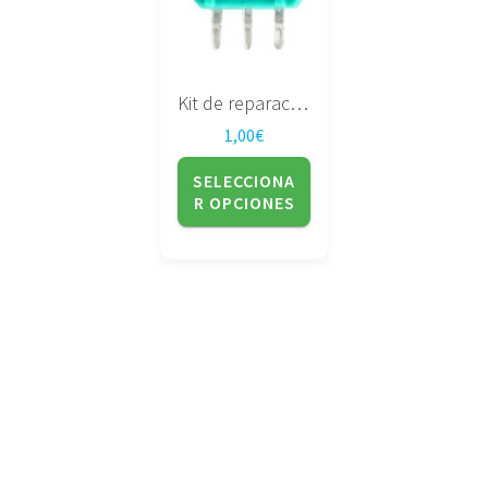
opciones
se
pueden
elegir
Kit de reparación de Sensor de potenciómetro
en
1,00
€
la
página
SELECCIONA
de
R OPCIONES
producto