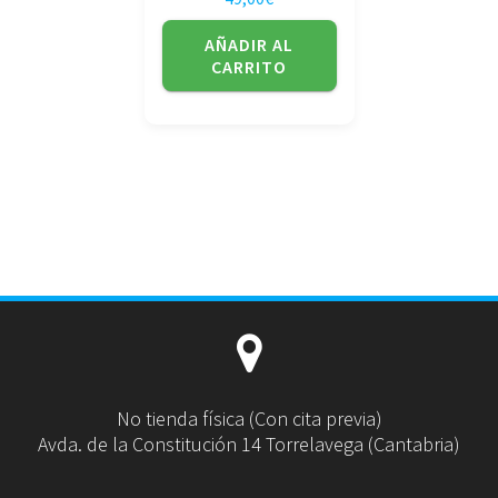
AÑADIR AL
CARRITO
No tienda física (Con cita previa)
Avda. de la Constitución 14 Torrelavega (Cantabria)