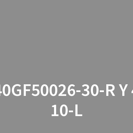
INICIO
CON
0GF50026-30-R Y
10-L