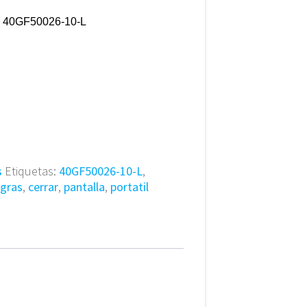
y 40GF50026-10-L
s
Etiquetas:
40GF50026-10-L
,
agras
,
cerrar
,
pantalla
,
portatil