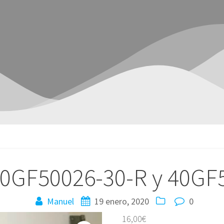
40GF50026-30-R y 40GF
Manuel
19 enero, 2020
0
16,00
€