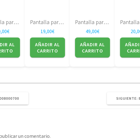
Pantalla para portatil 17″ LP171WP4 (TL)(03)
Pantalla para portatil LTN141XF-L05 14.1″ – SAMSUNG
Pantalla para portatil Sharp 17″ DUAL LAMP LQ170M1LA4G
9,00
€
19,00
€
49,00
€
20,0
DIR AL
AÑADIR AL
AÑADIR AL
AÑADI
RRITO
CARRITO
CARRITO
CARR
008000700
SIGUIENTE:
publicar un comentario.