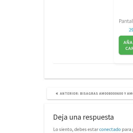
2
AÑA
CA
POST
ANTERIOR:
BISAGRAS AM008000600 Y AM
ANTERIOR:
Deja una respuesta
Lo siento, debes estar
conectado
para 