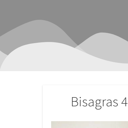
Navegación
Bisagras 
de