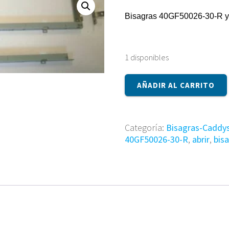
Bisagras 40GF50026-30-R 
1 disponibles
Bisagras
AÑADIR AL CARRITO
40GF50026-
30-
R
y
Categoría:
Bisagras-Caddy
40GF50026-
40GF50026-30-R
,
abrir
,
bis
10-
L
cantidad