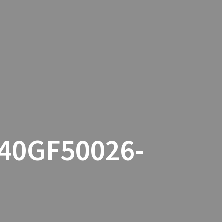
TACTO
COOKIES
TIENDA ONLINE
 40GF50026-