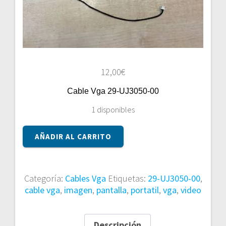
12,00
€
Cable Vga 29-UJ3050-00
1 disponibles
Cable
AÑADIR AL CARRITO
Vga
29-
UJ3050-
00
Categoría:
Cables Vga
Etiquetas:
29-UJ3050-00
,
cantidad
cable vga
,
imagen
,
pantalla
,
portatil
,
vga
,
video
Descripción