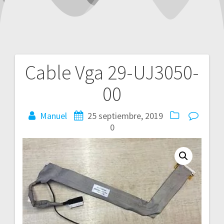
Cable Vga 29-UJ3050-
Navegación
00
de
entradas
Manuel
25 septiembre, 2019
0