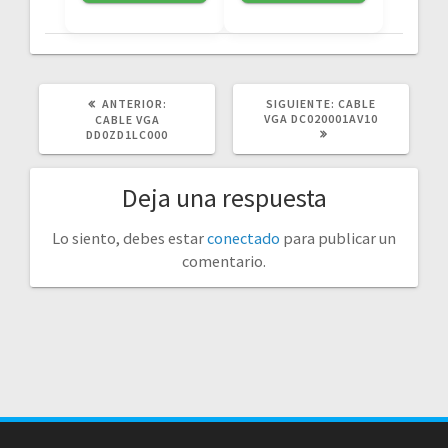
POST
SIGUIENTE
ANTERIOR:
SIGUIENTE:
CABLE
ANTERIOR:
POST:
VGA DC020001AV10
CABLE VGA
DD0ZD1LC000
Deja una respuesta
Lo siento, debes estar
conectado
para publicar un
comentario.