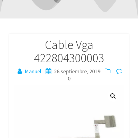
Cable Vga
Navegación
422804300003
de
entradas
Manuel
26 septiembre, 2019
0