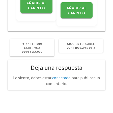
AÑADIR AL
CARRITO
AÑADIR AL
CARRITO
POST
SIGUIENTE
ANTERIOR:
SIGUIENTE:
CABLE
ANTERIOR:
POST:
VGA FRU91P6786
CABLE VGA
DD0SY2LC000
Deja una respuesta
Lo siento, debes estar
conectado
para publicar un
comentario.