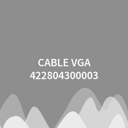
Saltar
al
contenido
CABLE VGA
422804300003