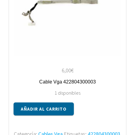
6,00
€
Cable Vga 422804300003
1 disponibles
Cable
AÑADIR AL CARRITO
Vga
422804300003
cantidad
Categoría:
Cables Vga
Etiquetas:
422804300003
,