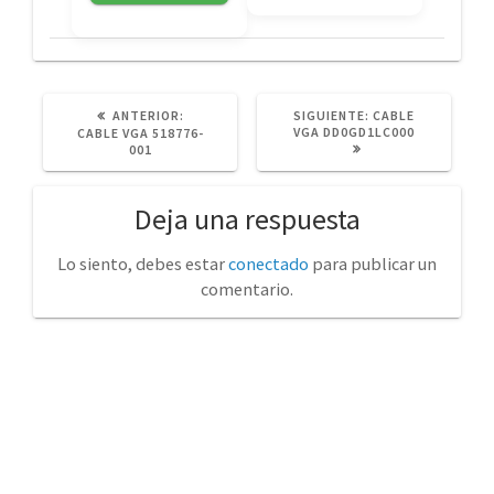
POST
SIGUIENTE
ANTERIOR:
SIGUIENTE:
CABLE
ANTERIOR:
POST:
VGA DD0GD1LC000
CABLE VGA 518776-
001
Deja una respuesta
Lo siento, debes estar
conectado
para publicar un
comentario.