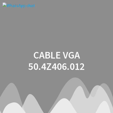
Saltar
al
contenido
CABLE VGA
50.4Z406.012