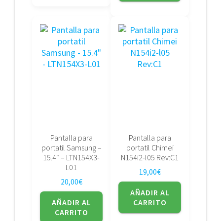
Pantalla para
Pantalla para
portatil Samsung –
portatil Chimei
15.4″ – LTN154X3-
N154i2-l05 Rev:C1
L01
19,00
€
20,00
€
AÑADIR AL
AÑADIR AL
CARRITO
CARRITO