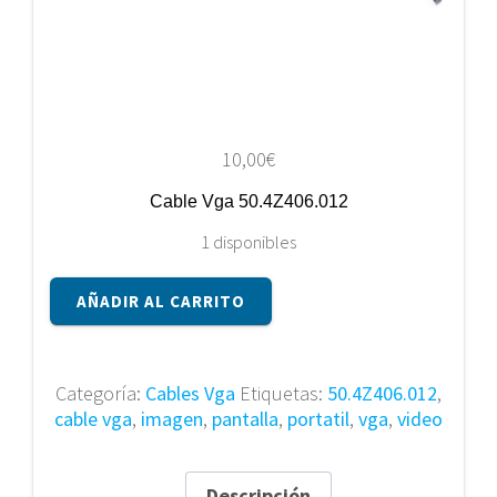
10,00
€
Cable Vga 50.4Z406.012
1 disponibles
Cable
AÑADIR AL CARRITO
Vga
50.4Z406.012
cantidad
Categoría:
Cables Vga
Etiquetas:
50.4Z406.012
,
cable vga
,
imagen
,
pantalla
,
portatil
,
vga
,
video
Descripción