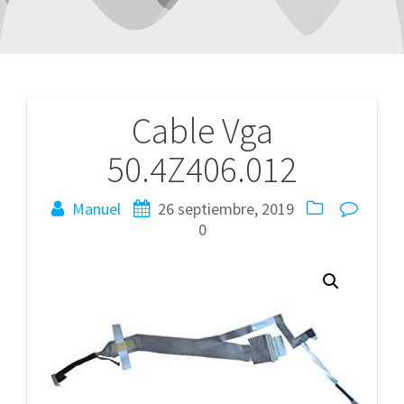
Cable Vga
Navegación
50.4Z406.012
de
entradas
Manuel
26 septiembre, 2019
0