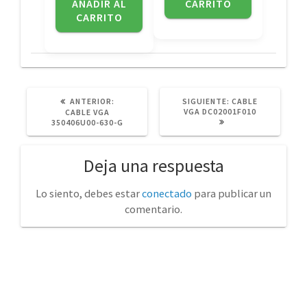
AÑADIR AL
CARRITO
CARRITO
POST
SIGUIENTE
ANTERIOR:
SIGUIENTE:
CABLE
ANTERIOR:
POST:
VGA DC02001F010
CABLE VGA
350406U00-630-G
Deja una respuesta
Lo siento, debes estar
conectado
para publicar un
comentario.