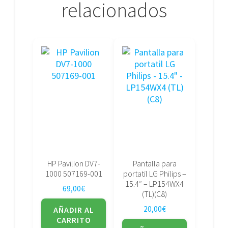
relacionados
HP Pavilion DV7-
Pantalla para
1000 507169-001
portatil LG Philips –
15.4″ – LP154WX4
69,00
€
(TL)(C8)
20,00
€
AÑADIR AL
CARRITO