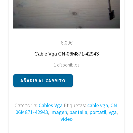
6,00
€
Cable Vga CN-06M871-42943
1 disponibles
Cable
AÑADIR AL CARRITO
Vga
CN-
06M871-
42943
Categoría:
Cables Vga
Etiquetas:
cable vga
,
CN-
cantidad
06M871-42943
,
imagen
,
pantalla
,
portatil
,
vga
,
video