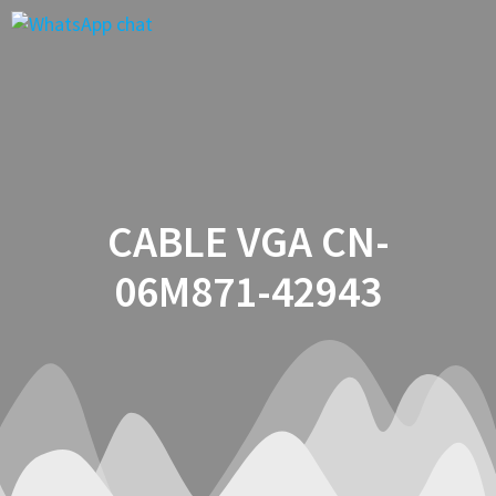
Saltar
al
contenido
CABLE VGA CN-
06M871-42943