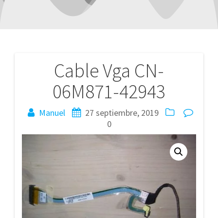
Cable Vga CN-
Navegación
06M871-42943
de
entradas
Manuel
27 septiembre, 2019
0