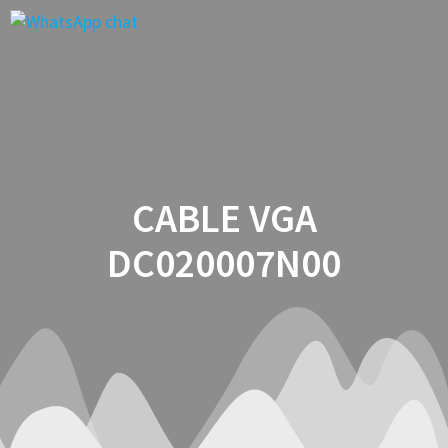
Saltar
al
contenido
CABLE VGA
DC020007N00