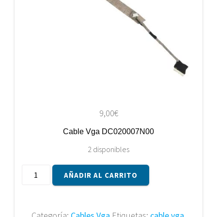
9,00
€
Cable Vga DC020007N00
2 disponibles
Cable
AÑADIR AL CARRITO
Vga
DC020007N00
cantidad
Categoría:
Cables Vga
Etiquetas:
cable vga
,