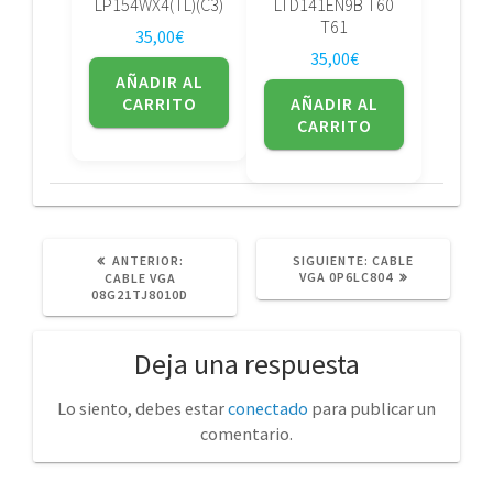
LP154WX4(TL)(C3)
LTD141EN9B T60
T61
35,00
€
35,00
€
AÑADIR AL
CARRITO
AÑADIR AL
CARRITO
POST
SIGUIENTE
ANTERIOR:
SIGUIENTE:
CABLE
ANTERIOR:
POST:
VGA 0P6LC804
CABLE VGA
08G21TJ8010D
Deja una respuesta
Lo siento, debes estar
conectado
para publicar un
comentario.