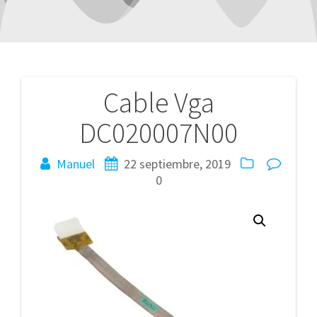
Cable Vga
Navegación
DC020007N00
de
entradas
Manuel
22 septiembre, 2019
0