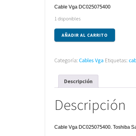
Cable Vga DC025075400
1 disponibles
Cable
AÑADIR AL CARRITO
Vga
DC025075400
cantidad
Categoría:
Cables Vga
Etiquetas:
cab
Descripción
Descripción
Cable Vga
DC025075400. Toshiba Sat