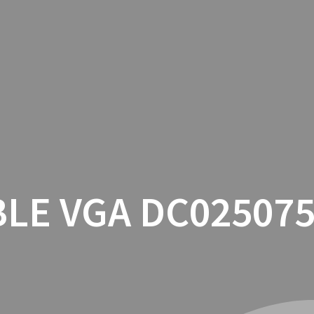
INICIO
CON
LE VGA DC02507