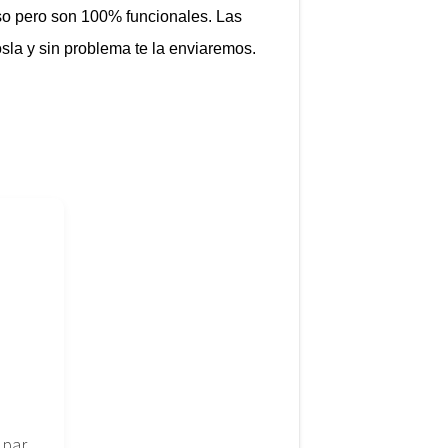
so pero son 100% funcionales. Las
osla y sin problema te la enviaremos.
Pantalla para portatil LG Philips 15.0″ – Lp150x08 (tl) (ac)