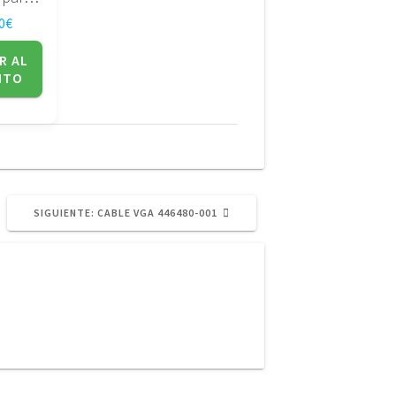
0
€
R AL
ITO
SIGUIENTE
SIGUIENTE:
CABLE VGA 446480-001
POST: