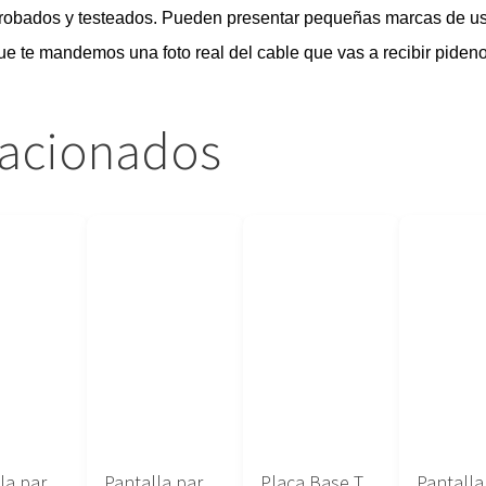
probados y testeados. Pueden presentar pequeñas marcas de u
que te mandemos una foto real del cable que vas a recibir piden
lacionados
Pantalla para portatil LTM14C500F Toshiba
Pantalla para portatil SAMSUNG LTN121XP01
Placa Base Toshiba Satellite A300 serie DABL5SMB6E0