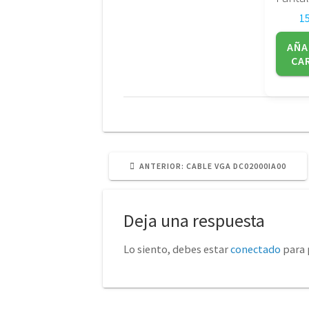
1
AÑA
CA
POST
ANTERIOR:
CABLE VGA DC02000IA00
ANTERIOR:
Deja una respuesta
Lo siento, debes estar
conectado
para 