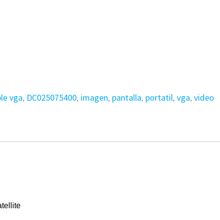
le vga
,
DC025075400
,
imagen
,
pantalla
,
portatil
,
vga
,
video
ellite