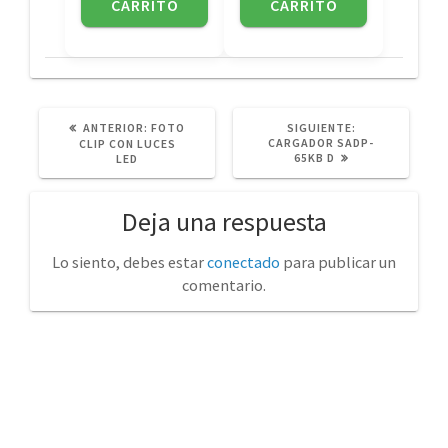
CARRITO
CARRITO
POST
SIGUIENTE
ANTERIOR:
FOTO
SIGUIENTE:
ANTERIOR:
POST:
CARGADOR SADP-
CLIP CON LUCES
65KB D
LED
Deja una respuesta
Lo siento, debes estar
conectado
para publicar un
comentario.