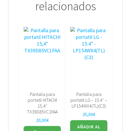
relacionados
Pantalla para
Pantalla para
portatil HITACHI
portatil LG – 15.4″ –
15,4″
LP154WX4(TL)(C3)
TX39D85VC1FAA
35,00
€
20,00
€
AÑADIR AL