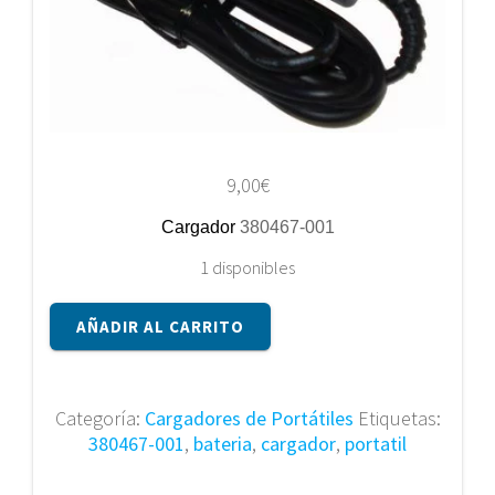
9,00
€
Cargador
380467-001
1 disponibles
Cargador
AÑADIR AL CARRITO
380467-
001
cantidad
Categoría:
Cargadores de Portátiles
Etiquetas:
380467-001
,
bateria
,
cargador
,
portatil