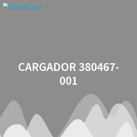
Saltar
al
contenido
CARGADOR 380467-
001