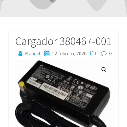
Cargador 380467-001
Navegación
de
Manuel
12 febrero, 2020
0
entradas