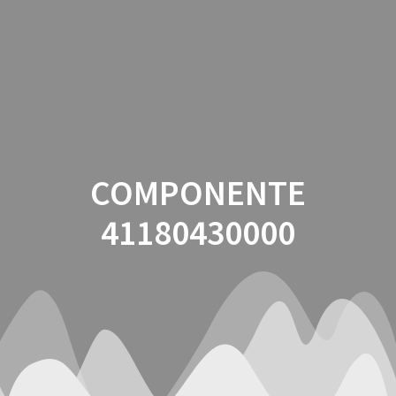
Saltar
al
contenido
COMPONENTE
41180430000