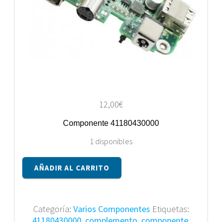
12,00
€
Componente 41180430000
1 disponibles
Componente
AÑADIR AL CARRITO
41180430000
cantidad
Categoría:
Varios Componentes
Etiquetas:
41180430000
,
complemento
,
componente
,