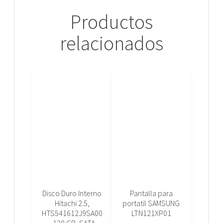
Productos
relacionados
Disco Duro Interno
Pantalla para
Hitachi 2.5,
portatil SAMSUNG
HTS541612J9SA00
LTN121XP01
, 120 GB, SATA