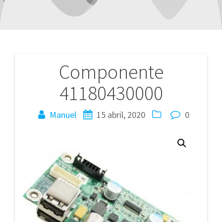
Componente
Navegación
41180430000
de
entradas
Manuel
15 abril, 2020
0