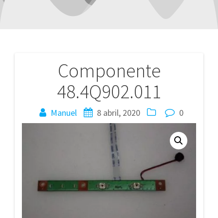
Componente
Navegación
48.4Q902.011
de
entradas
Manuel
8 abril, 2020
0