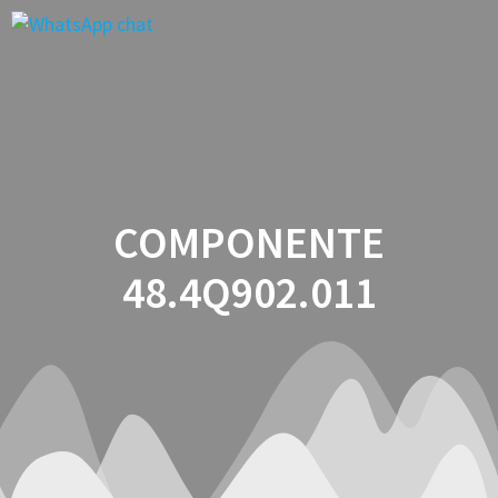
Saltar
al
contenido
COMPONENTE
48.4Q902.011