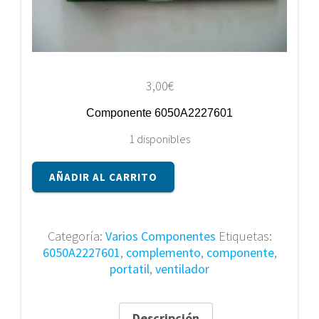
3,00
€
Componente 6050A2227601
1 disponibles
Componente
AÑADIR AL CARRITO
6050A2227601
cantidad
Categoría:
Varios Componentes
Etiquetas:
6050A2227601
,
complemento
,
componente
,
portatil
,
ventilador
Descripción