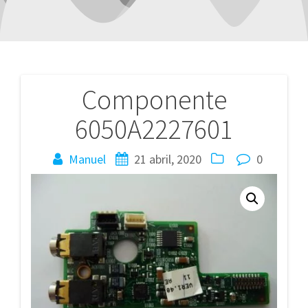
Componente
Navegación
6050A2227601
de
entradas
Manuel
21 abril, 2020
0