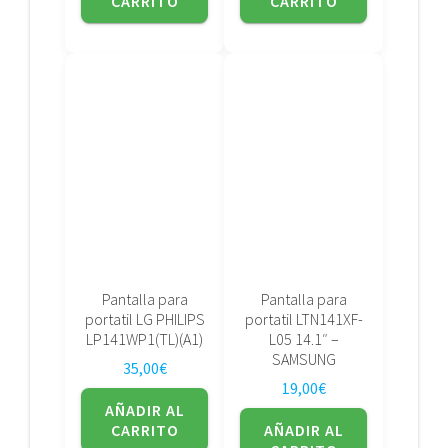
CARRITO
CARRITO
Pantalla para
Pantalla para
portatil LG PHILIPS
portatil LTN141XF-
LP141WP1(TL)(A1)
L05 14.1″ –
SAMSUNG
35,00
€
19,00
€
AÑADIR AL
CARRITO
AÑADIR AL