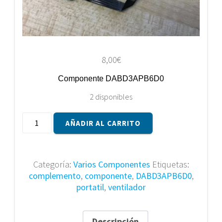
8,00
€
Componente DABD3APB6D0
2 disponibles
Componente
AÑADIR AL CARRITO
DABD3APB6D0
cantidad
Categoría:
Varios Componentes
Etiquetas:
complemento
,
componente
,
DABD3APB6D0
,
portatil
,
ventilador
Descripción