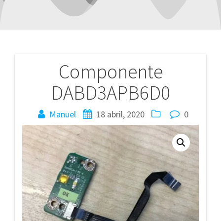
Componente
Navegación
DABD3APB6D0
de
entradas
Manuel
18 abril, 2020
0