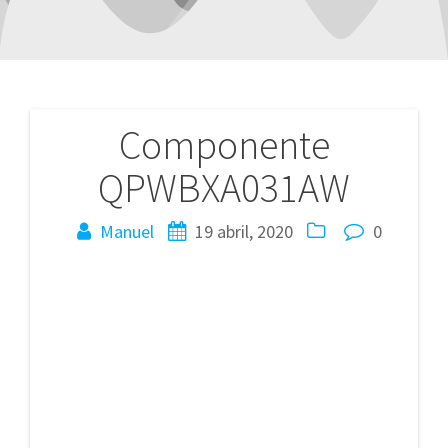
Componente
Navegación
QPWBXA031AW
de
entradas
Manuel
19 abril, 2020
0