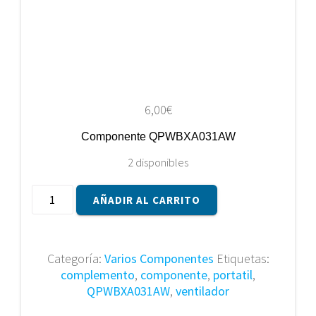
6,00
€
Componente QPWBXA031AW
2 disponibles
Componente
AÑADIR AL CARRITO
QPWBXA031AW
cantidad
Categoría:
Varios Componentes
Etiquetas:
complemento
,
componente
,
portatil
,
QPWBXA031AW
,
ventilador