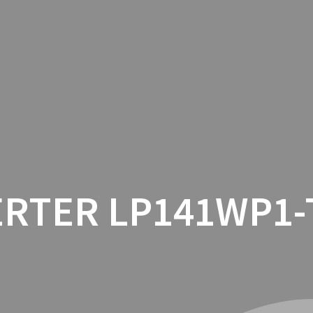
INICIO
CON
ERTER LP141WP1-