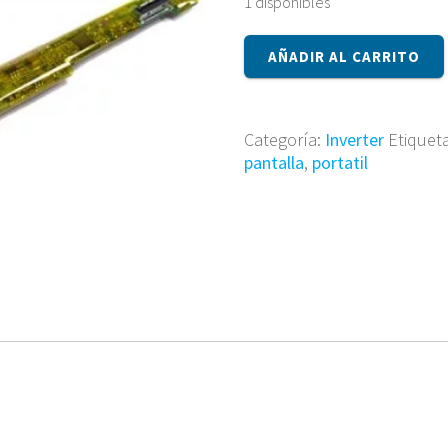
1 disponibles
Inverter
AÑADIR AL CARRITO
LP141WP1-
TLA1
cantidad
Categoría:
Inverter
Etiquet
pantalla
,
portatil