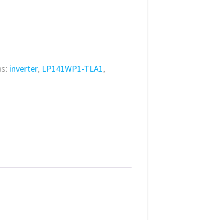
as:
inverter
,
LP141WP1-TLA1
,