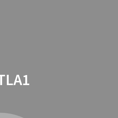
TACTO
COOKIES
TIENDA ONLINE
TLA1