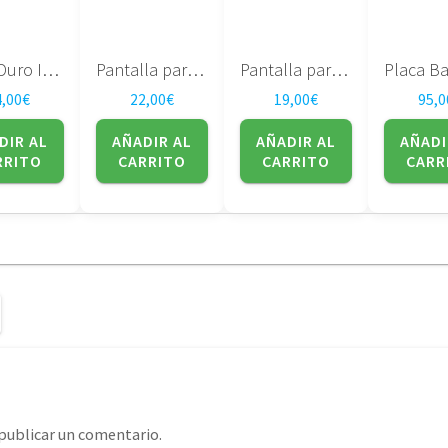
Disco Duro Interno Hitachi 2.5, HTS541612J9SA00 , 120 GB, SATA
Pantalla para portatil LG Philips 15.0″ – Lp150x08 (tl) (ac)
Pantalla para portatil Chimei N154i2-l05 Rev:C1
4,00
€
22,00
€
19,00
€
95,0
DIR AL
AÑADIR AL
AÑADIR AL
AÑADI
RRITO
CARRITO
CARRITO
CARR
publicar un comentario.