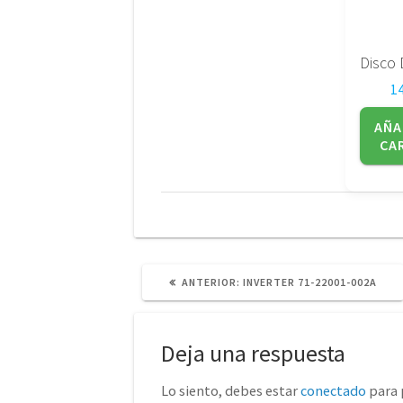
1
AÑA
CA
POST
ANTERIOR:
INVERTER 71-22001-002A
ANTERIOR:
Deja una respuesta
Lo siento, debes estar
conectado
para 