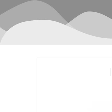
Navegación
de
entradas