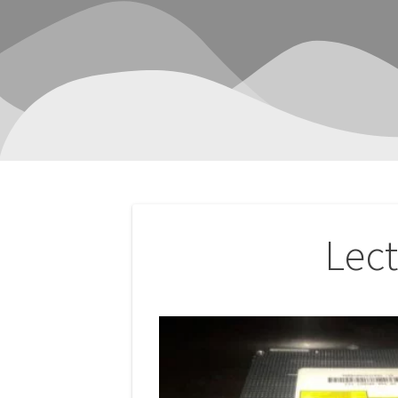
Navegación
Lec
de
entradas