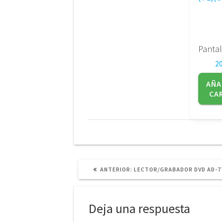
2
AÑA
CA
POST
ANTERIOR:
LECTOR/GRABADOR DVD AD-7
ANTERIOR:
Deja una respuesta