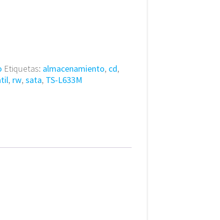
o
Etiquetas:
almacenamiento
,
cd
,
til
,
rw
,
sata
,
TS-L633M