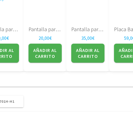
Pantalla para portatil LG Philips – 15.4″ – LP154WX4 (TL)(C8)
Pantalla para portatil Samsung – 15.4″ – LTN154X3-L01
Pantalla para portatil LG – 15.4″ – LP154WX4(TL)(C3)
0,00
€
20,00
€
35,00
€
59,0
DIR AL
AÑADIR AL
AÑADIR AL
AÑADI
RRITO
CARRITO
CARRITO
CARR
701H-H1