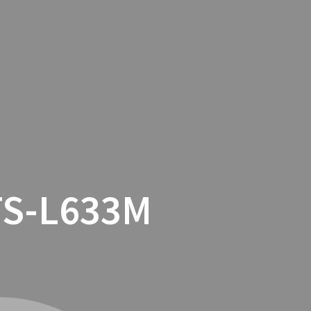
TACTO
COOKIES
TIENDA ONLINE
S-L633M