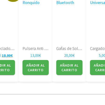
Mini Teclado Español con retroiluminación
Pulsera Anti Ronquido
Gafas de Sol Bluetooth
El precio original era: 29,00€.
El precio actual es: 18,00€.
€
18,00
€
13,00
€
20,00
€
5,0
DIR AL
AÑADIR AL
AÑADIR AL
AÑADI
RRITO
CARRITO
CARRITO
CARR