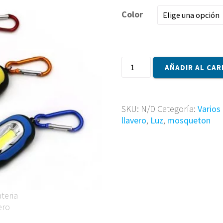
Color
Llavero
AÑADIR AL CAR
Led
con
Iman
cantidad
SKU:
N/D
Categoría:
Varios
llavero
,
Luz
,
mosqueton