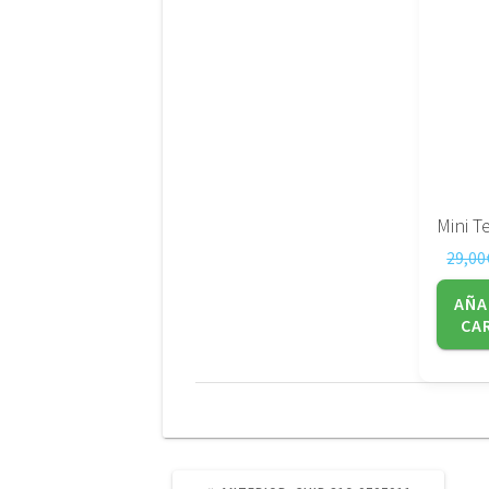
29,00
AÑA
CA