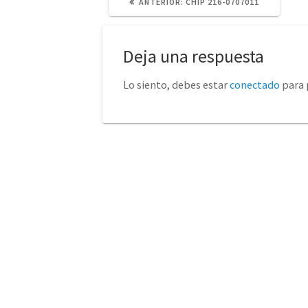
POST
ANTERIOR:
CHIP 216-0707011
ANTERIOR:
Deja una respuesta
Lo siento, debes estar
conectado
para 
No tienda física (Con cita
euro