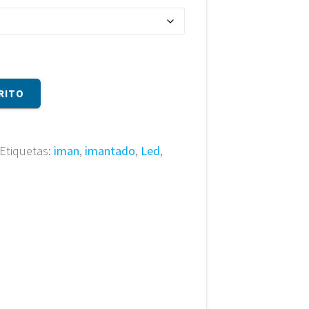
RITO
Etiquetas:
iman
,
imantado
,
Led
,