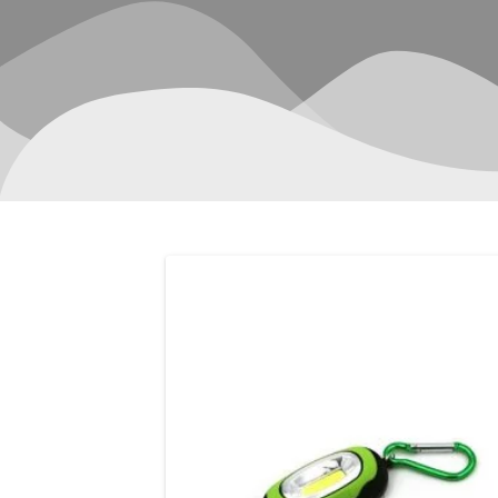
Navegación
de
entradas