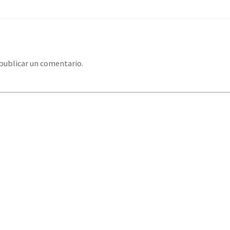
publicar un comentario.
system@eurosystemcantabria.es
+34 693 850 289 / +34