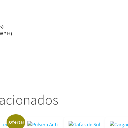
s)
W * H)
lacionados
¡Oferta!