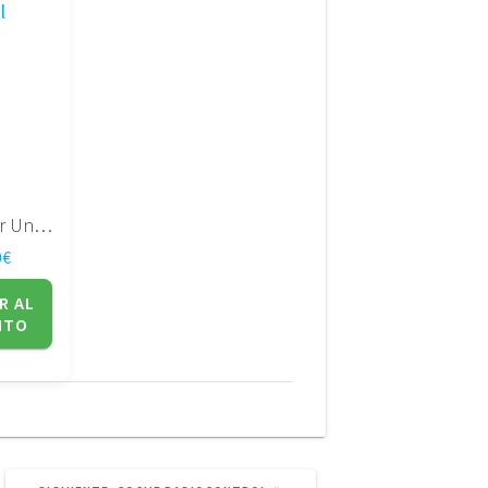
Cargador Universal para 3,7 V
0
€
R AL
ITO