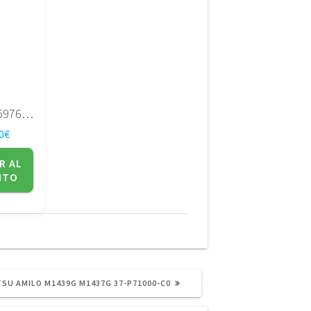
HP G62 597674-001
0
€
R AL
ITO
TSU AMILO M1439G M1437G 37-P71000-C0