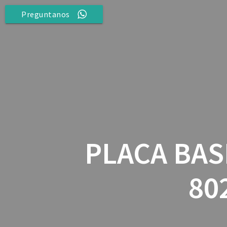
Saltar
Preguntanos
al
contenido
PLACA BAS
80