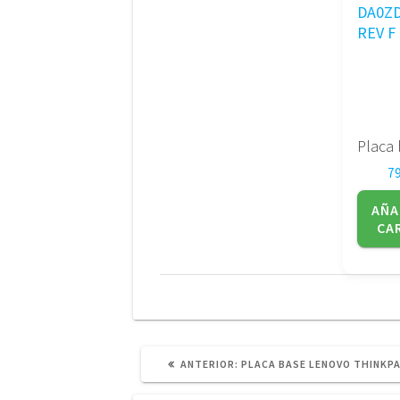
7
AÑA
CA
POST
ANTERIOR:
PLACA BASE LENOVO THINKPA
ANTERIOR: