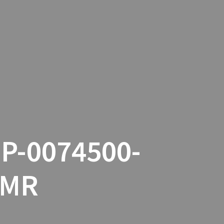
TACTO
COOKIES
TIENDA ONLINE
P-0074500-
1MR