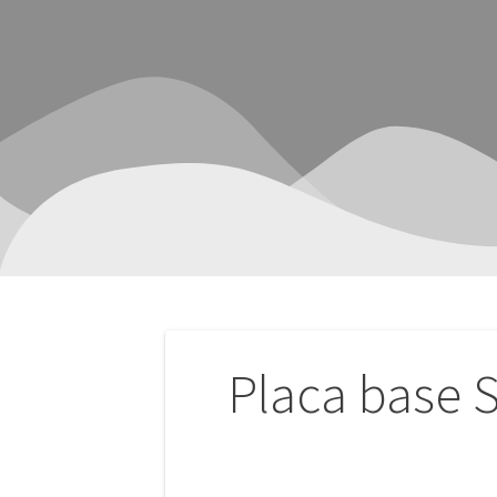
Navegación
Placa base 
de