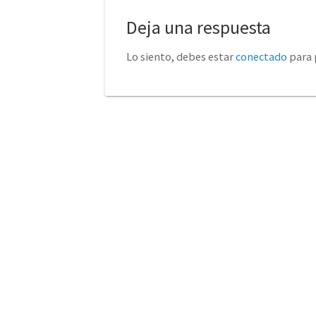
Deja una respuesta
Lo siento, debes estar
conectado
para 
No tienda física (Con cita
euro
previa)
Avda. de la Constitución 14