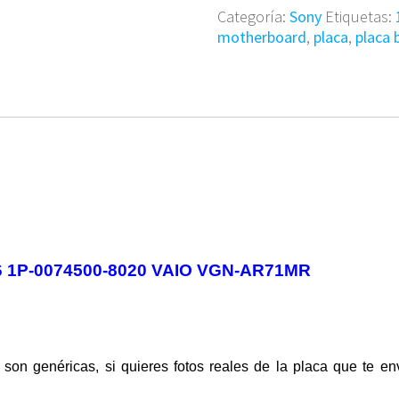
176
Categoría:
Sony
Etiquetas:
1P-
motherboard
,
placa
,
placa 
0074500-
8020
Vaio
VGN-
AR71MR
cantidad
 1P-0074500-8020 VAIO VGN-AR71MR
 son genéricas, si quieres fotos reales de la placa que te e