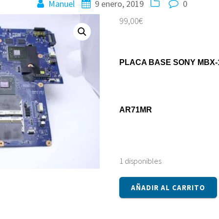
Manuel
9 enero, 2019
0
99,00
€
PLACA BASE SONY MBX-17
AR71MR
1 disponibles
Placa
AÑADIR AL CARRITO
base
Sony
MBX-