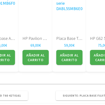
Placa base Acer Aspire 5920 5920g DA0ZD1MB6F0 REV F
HP Pavilion DV7-1000 507169-001
Placa Base Toshiba Satellite A300 serie DABL5SMB6E0
9,00
€
69,00
€
59,00
€
75,0
DIR AL
AÑADIR AL
AÑADIR AL
AÑADI
RRITO
CARRITO
CARRITO
CARR
SIGUIENTE
D T60 42T0161
SIGUIENTE:
PLACA BASE FUJI
POST: