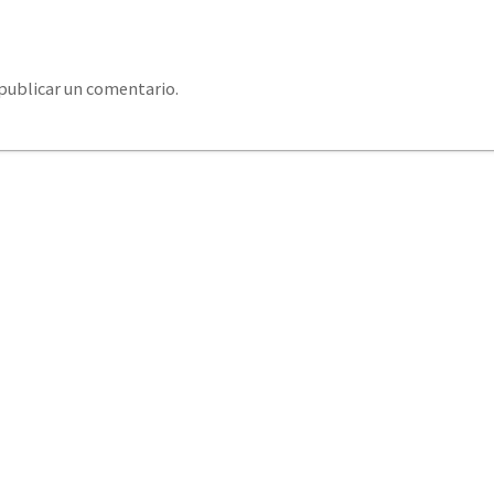
publicar un comentario.
system@eurosystemcantabria.es
+34 693 850 289 / +34
379 406