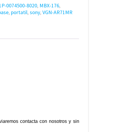
1P-0074500-8020
,
MBX-176
,
base
,
portatil
,
sony
,
VGN-AR71MR
nviaremos contacta con nosotros y sin