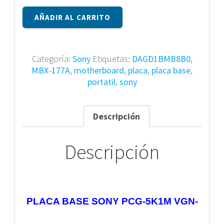
Placa
AÑADIR AL CARRITO
base
Sony
PCG-
5K1M
Categoría:
Sony
Etiquetas:
DAGD1BMB8B0
,
VGN-
MBX-177A
,
motherboard
,
placa
,
placa base
,
CR
portatil
,
sony
MBX-
177A
DAGD1BMB8B0
Descripción
cantidad
Descripción
PLACA BASE SONY PCG-5K1M VGN-