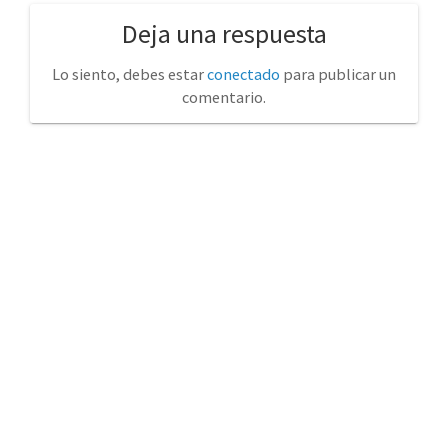
Deja una respuesta
Lo siento, debes estar
conectado
para publicar un
comentario.
No tienda física (Con cita previa)
Avda. de la Constitución 14 Torrelavega (Cantabria)