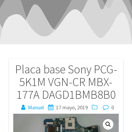
Placa base Sony PCG-
Navegación
5K1M VGN-CR MBX-
de
177A DAGD1BMB8B0
entradas
Manuel
17 mayo, 2019
0