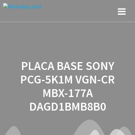
Saltar
al
contenido
PLACA BASE SONY
PCG-5K1M VGN-CR
MBX-177A
DAGD1BMB8B0