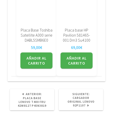
Placa Base Toshiba
Placa base HP
Satellite A300 serie
Pavilion 581465-
DABL5SMB6E0
001 Dm3 Su4100
59,00
€
69,00
€
AÑADIR AL
AÑADIR AL
CARRITO
CARRITO
POST
SIGUIENTE
ANTERIOR:
SIGUIENTE:
ANTERIOR:
POST:
CARGADOR
PLACA BASE
ORIGINAL LENOVO
LENOVO T400 FRU
92P1107
42W8127 P45N3819