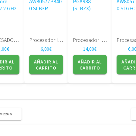
PROCESADOR AMD Turion TMM500DB022GQ Turion X2 Dual Core M500 2.2 GHz
Procesador Intel Core 2 Duo P8400 2.26 3M/1066 AW80577P8400 SLB3R
Procesador Intel Core i3-380M 2.53GHz portátil socket PGA988 (SLBZX)
8,00
€
6,00
€
14,00
€
6,0
DIR AL
AÑADIR AL
AÑADIR AL
AÑADI
RRITO
CARRITO
CARRITO
CARR
AM22GG