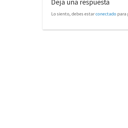
Deja una respuesta
Lo siento, debes estar
conectado
para 
No tienda física (Con cita
euro
previa)
Avda. de la Constitución 14
Torrelavega (Cantabria)