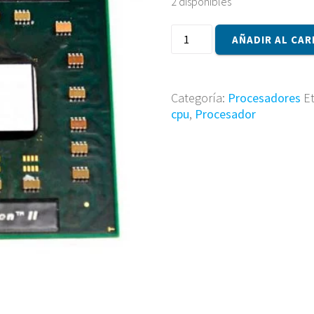
2 disponibles
Procesador
AÑADIR AL CAR
Amd
AMM300DB022GQ
cantidad
Categoría:
Procesadores
E
cpu
,
Procesador