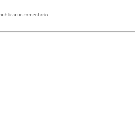
publicar un comentario.
system@eurosystemcantabria.es
+34 693 850 289 / +34
379 406