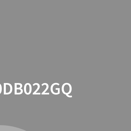
TACTO
COOKIES
TIENDA ONLINE
0DB022GQ