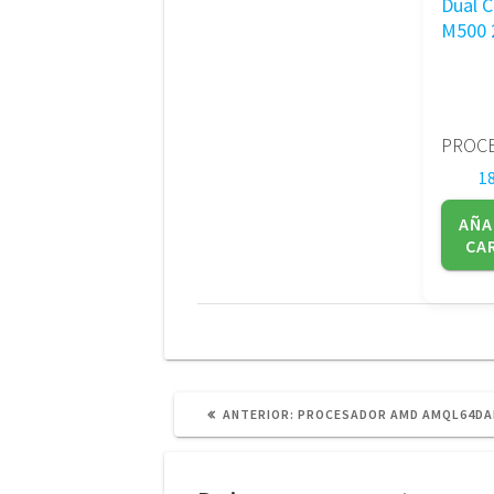
1
AÑA
CA
POST
ANTERIOR:
PROCESADOR AMD AMQL64D
ANTERIOR: