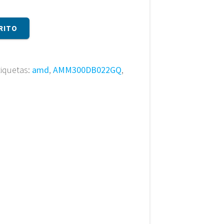
RITO
tiquetas:
amd
,
AMM300DB022GQ
,