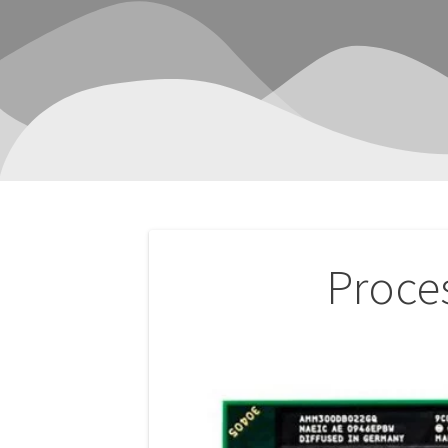
Navegación
Proc
de
entradas