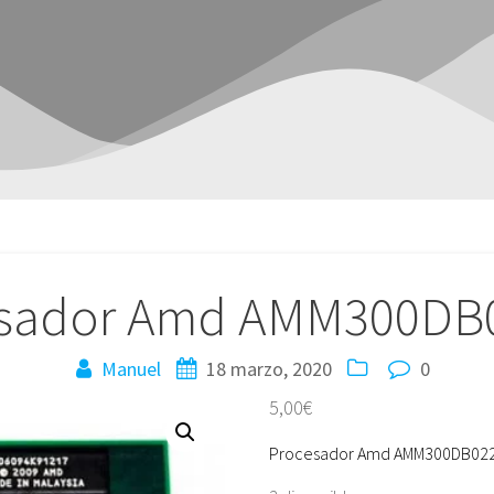
esador Amd AMM300DB
Manuel
18 marzo, 2020
0
5,00
€
Procesador Amd AMM300DB02