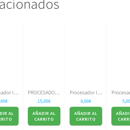
lacionados
Procesador Intel Core 2 Duo P8400 2.26 3M/1066 AW80577P8400 SLGFC
PROCESADOR AMD Turion 64 X2 TL-58 1.9Ghz 800Mhz TMDTL58HAX5DC
Procesador Intel Pentium SLBWB – Dual-Core P6000 2 Core 2 Thread 1.867 GHz
,00
€
15,00
€
6,00
€
5,0
DIR AL
AÑADIR AL
AÑADIR AL
AÑADI
RRITO
CARRITO
CARRITO
CARR