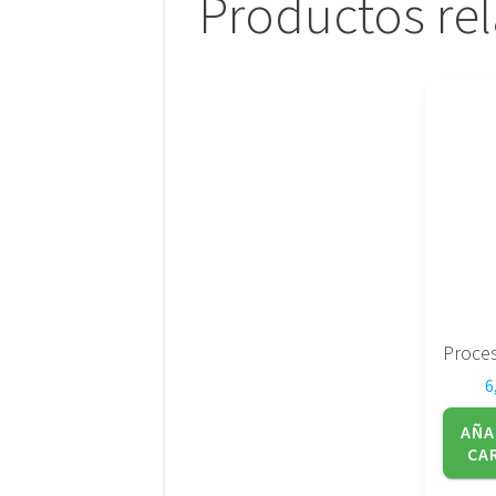
Productos re
6
AÑA
CA