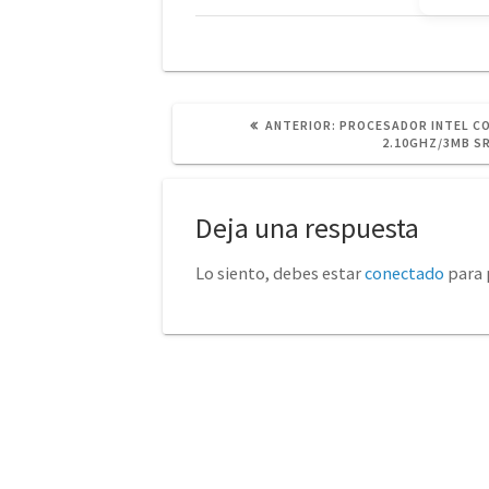
POST
ANTERIOR:
PROCESADOR INTEL CO
ANTERIOR:
2.10GHZ/3MB S
Deja una respuesta
Lo siento, debes estar
conectado
para 