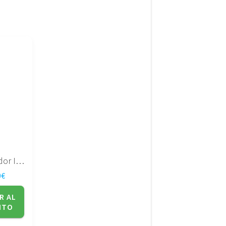
Procesador Intel SLA4F
0
€
R AL
ITO