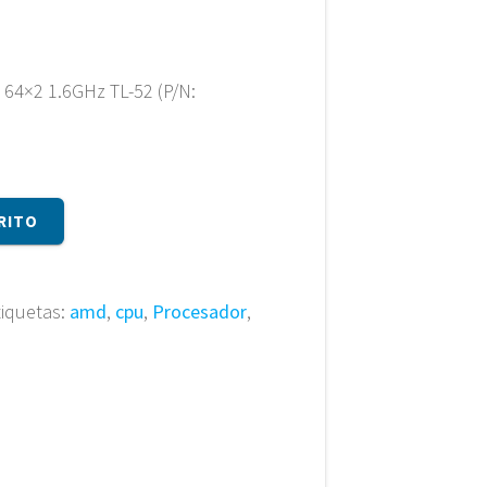
4×2 1.6GHz TL-52 (P/N:
RITO
tiquetas:
amd
,
cpu
,
Procesador
,