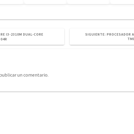
SIGUIENTE
RE I3-2310M DUAL-CORE
SIGUIENTE:
PROCESADOR AM
POST:
TM
R04R
publicar un comentario.