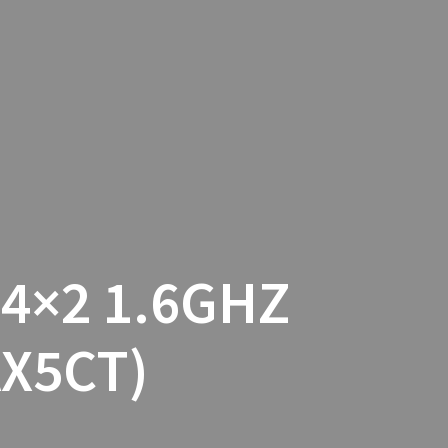
TACTO
COOKIES
TIENDA ONLINE
4×2 1.6GHZ
AX5CT)