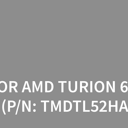
INICIO
CON
R AMD TURION 6
 (P/N: TMDTL52H