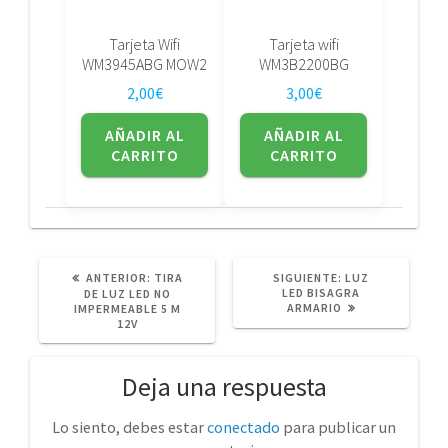
Tarjeta Wifi
Tarjeta wifi
WM3945ABG MOW2
WM3B2200BG
2,00
€
3,00
€
AÑADIR AL
AÑADIR AL
CARRITO
CARRITO
POST
SIGUIENTE
ANTERIOR:
TIRA
SIGUIENTE:
LUZ
ANTERIOR:
POST:
LED BISAGRA
DE LUZ LED NO
ARMARIO
IMPERMEABLE 5 M
12V
Deja una respuesta
Lo siento, debes estar
conectado
para publicar un