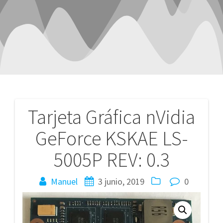
Tarjeta Gráfica nVidia
Navegación
GeForce KSKAE LS-
de
5005P REV: 0.3
entradas
Manuel
3 junio, 2019
0