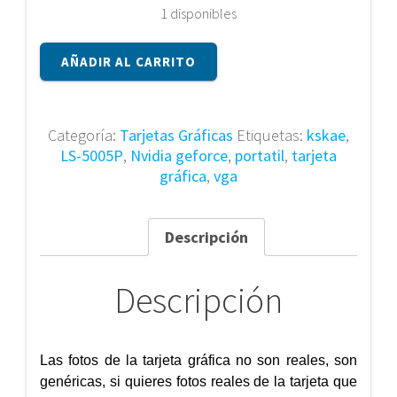
1 disponibles
Tarjeta
AÑADIR AL CARRITO
Gráfica
nVidia
GeForce
KSKAE
Categoría:
Tarjetas Gráficas
Etiquetas:
kskae
,
LS-
LS-5005P
,
Nvidia geforce
,
portatil
,
tarjeta
5005P
gráfica
,
vga
REV:
0.3
cantidad
Descripción
Descripción
Las fotos de la tarjeta gráfica no son reales, son
genéricas, si quieres fotos reales de la tarjeta que