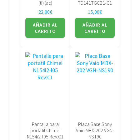
(tl) (ac)
TD141TGCB1-C1
22,00
€
15,00
€
AÑADIR AL
AÑADIR AL
CARRITO
CARRITO
Pantalla para
Placa Base Sony
portatil Chimei
Vaio MBX-202 VGN-
N154i2-l05 Rev:C1
NS190