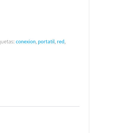
quetas:
conexion
,
portatil
,
red
,