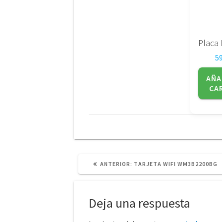
5
AÑA
CA
POST
ANTERIOR:
TARJETA WIFI WM3B2200BG
ANTERIOR:
Deja una respuesta