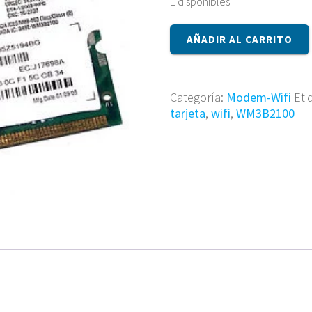
1 disponibles
Tarjeta
AÑADIR AL CARRITO
wifi
WM3B2100
cantidad
Categoría:
Modem-Wifi
Eti
tarjeta
,
wifi
,
WM3B2100