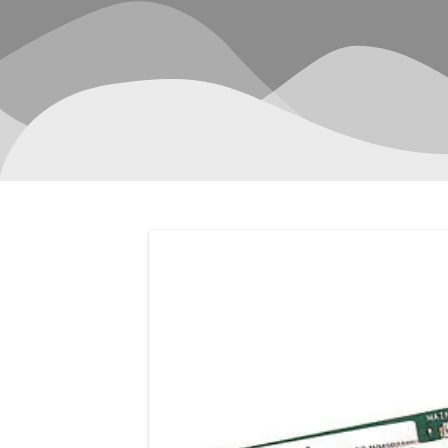
Navegación
de
entradas