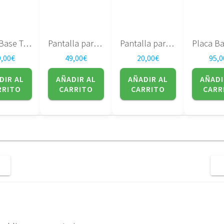
Placa Base Toshiba Satellite A300 serie DABL5SMB6E0
Pantalla para portatil Sharp 17″ DUAL LAMP LQ170M1LA4G
Pantalla para portatil Samsung – 15.4″ – LTN154X3-L01
9,00
€
49,00
€
20,00
€
95,0
DIR AL
AÑADIR AL
AÑADIR AL
AÑADI
RRITO
CARRITO
CARRITO
CARR