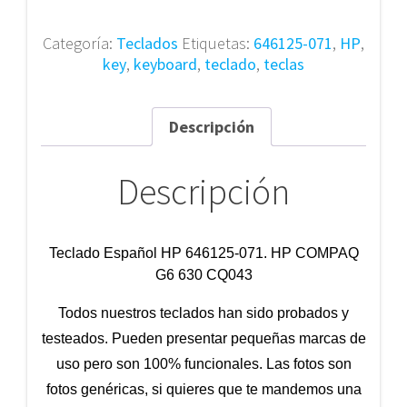
646125-
071
Categoría:
Teclados
Etiquetas:
646125-071
,
HP
,
cantidad
key
,
keyboard
,
teclado
,
teclas
Descripción
Descripción
Teclado Español HP 646125-071.
HP COMPAQ
G6 630 CQ043
Todos nuestros teclados han sido probados y
testeados. Pueden presentar pequeñas marcas de
uso pero son 100% funcionales. Las fotos son
fotos genéricas, si quieres que te mandemos una