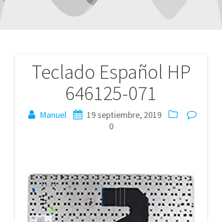
Teclado Español HP
Navegación
646125-071
de
entradas
Manuel
19 septiembre, 2019
0