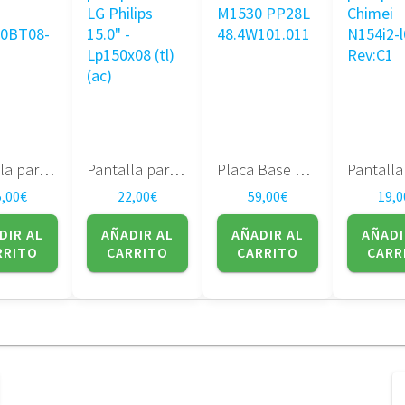
Pantalla para portatil 17″ LTN170BT08-G01
Pantalla para portatil LG Philips 15.0″ – Lp150x08 (tl) (ac)
Placa Base Dell XPS M1530 PP28L 48.4W101.011
5,00
€
22,00
€
59,00
€
19,0
DIR AL
AÑADIR AL
AÑADIR AL
AÑADI
RRITO
CARRITO
CARRITO
CARR