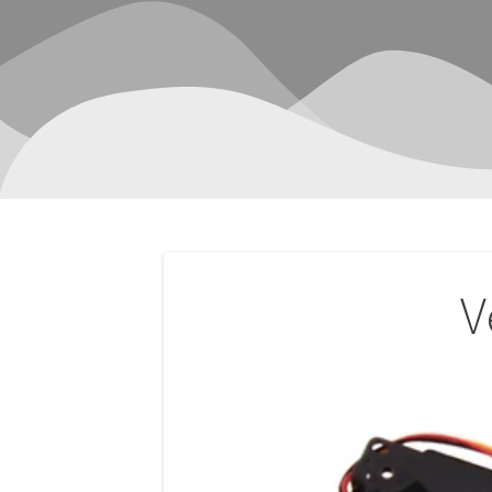
Navegación
V
de
entradas