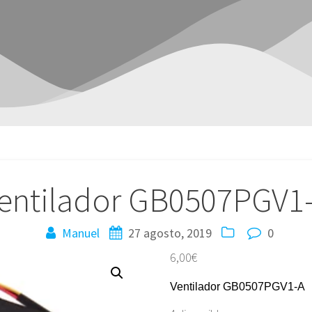
entilador GB0507PGV1
Manuel
27 agosto, 2019
0
6,00
€
Ventilador GB0507PGV1-A