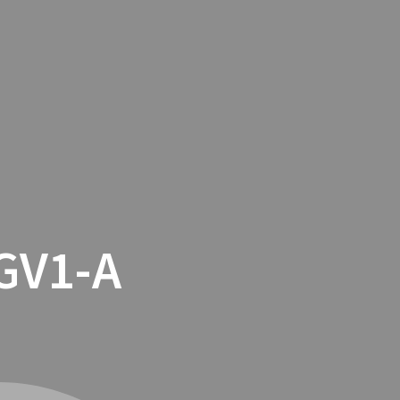
TACTO
COOKIES
TIENDA ONLINE
GV1-A