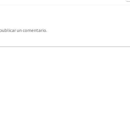
publicar un comentario.
system@eurosystemcantabria.es
+34 693 850 289 / +34
379 406