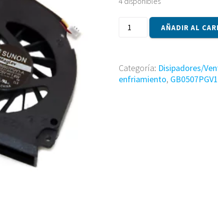
4 disponibles
Ventilador
AÑADIR AL CAR
GB0507PGV1-
A
cantidad
Categoría:
Disipadores/Ven
enfriamiento
,
GB0507PGV1