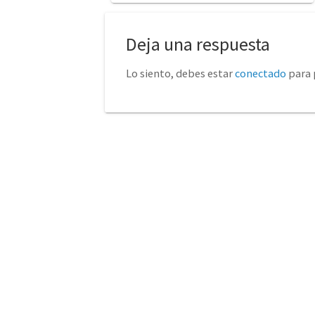
Deja una respuesta
Lo siento, debes estar
conectado
para 
No tienda física (Con cita
euro
previa)