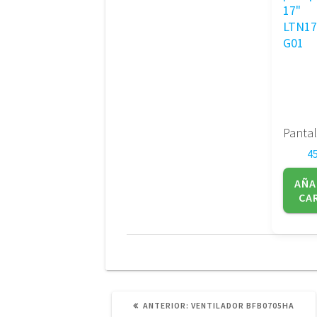
4
AÑA
CA
POST
ANTERIOR:
VENTILADOR BFB0705HA
ANTERIOR: