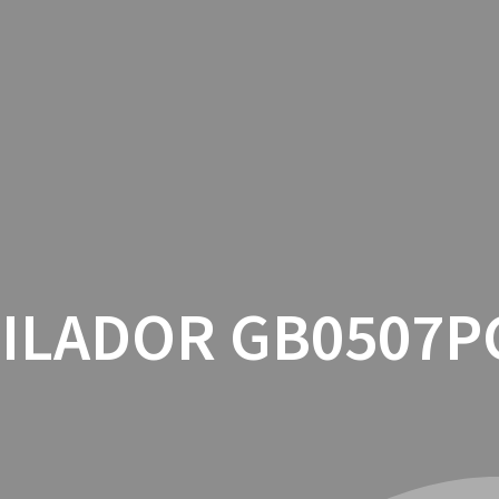
INICIO
CON
ILADOR GB0507P