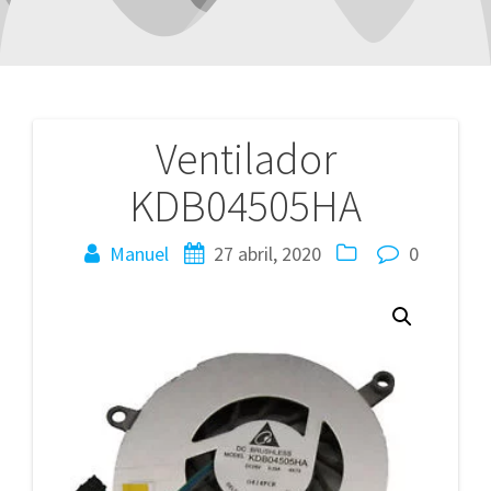
Ventilador
Navegación
KDB04505HA
de
entradas
Manuel
27 abril, 2020
0