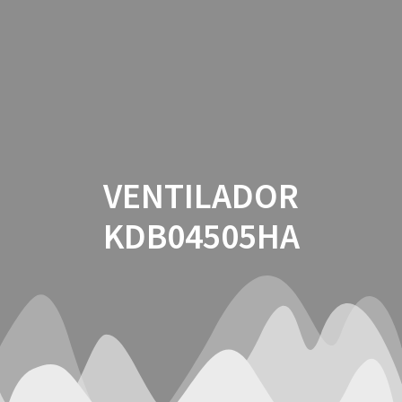
Saltar
al
contenido
VENTILADOR
KDB04505HA