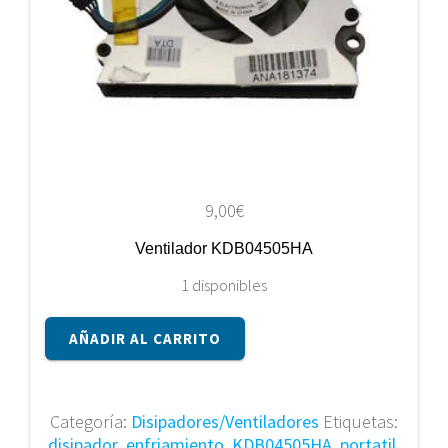
9,00
€
Ventilador KDB04505HA
1 disponibles
Ventilador
AÑADIR AL CARRITO
KDB04505HA
cantidad
Categoría:
Disipadores/Ventiladores
Etiquetas:
disipador
,
enfriamiento
,
KDB04505HA
,
portatil
,