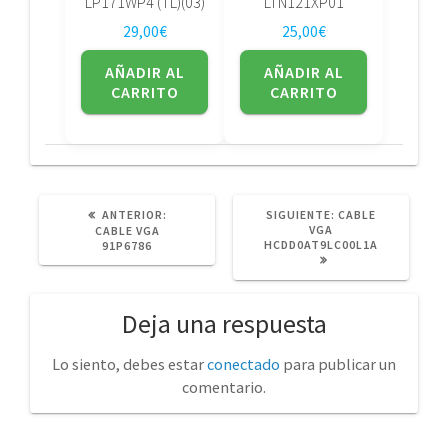
LP171WP4 (TL)(03)
LTN121XP01
29,00
€
25,00
€
AÑADIR AL
AÑADIR AL
CARRITO
CARRITO
POST
SIGUIENTE
ANTERIOR:
SIGUIENTE:
CABLE
ANTERIOR:
POST:
VGA
CABLE VGA
HCDD0AT9LC00L1A
91P6786
Deja una respuesta
Lo siento, debes estar
conectado
para publicar un
comentario.