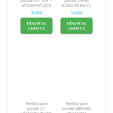
portatil LG – 15.4″ –
portatil Chimei
LP154WX4(TL)(C3)
N154i2-l05 Rev:C1
35,00
€
19,00
€
AÑADIR AL
AÑADIR AL
CARRITO
CARRITO
Pantalla para
Pantalla para
portatil 17″
portatil SAMSUNG