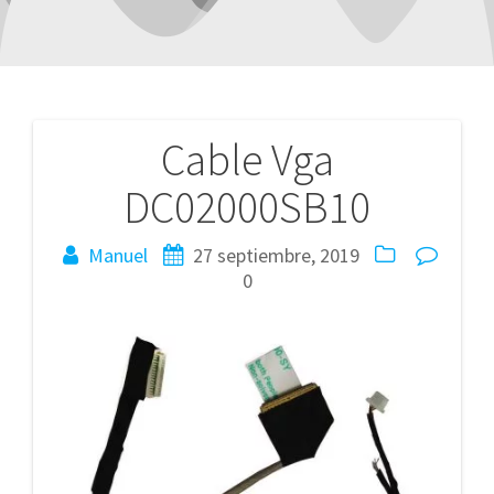
Cable Vga
Navegación
DC02000SB10
de
entradas
Manuel
27 septiembre, 2019
0