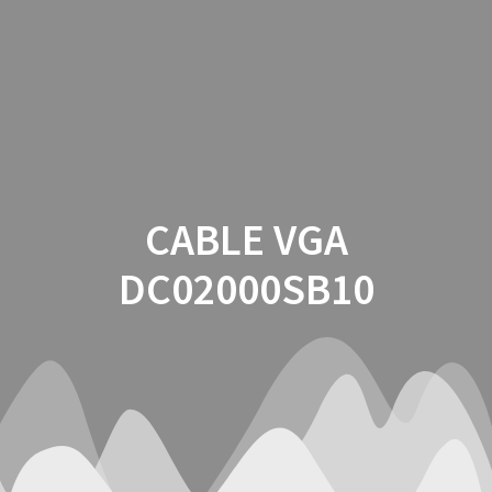
Saltar
al
contenido
CABLE VGA
DC02000SB10