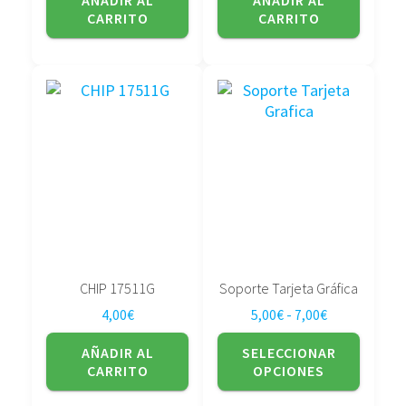
AÑADIR AL
AÑADIR AL
CARRITO
CARRITO
Este
producto
tiene
múltiples
variantes.
Las
opciones
se
pueden
elegir
CHIP 17511G
Soporte Tarjeta Gráfica
en
Rango de pre
4,00
€
5,00
€
-
7,00
€
la
página
AÑADIR AL
SELECCIONAR
de
CARRITO
OPCIONES
producto