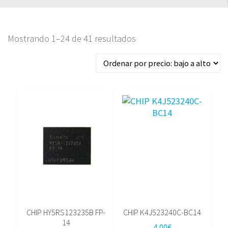
Ordenado
Mostrando 1–24 de 41 resultados
por
precio:
bajo
a
alto
CHIP HY5RS123235B FP-
CHIP K4J523240C-BC14
14
4,00
€