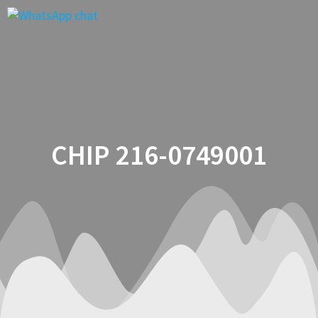
Saltar
al
contenido
CHIP 216-0749001