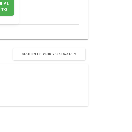
R AL
ITO
SIGUIENTE
SIGUIENTE:
CHIP X02056-010
POST: