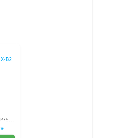
CHIP MCP79MX-B2
0
€