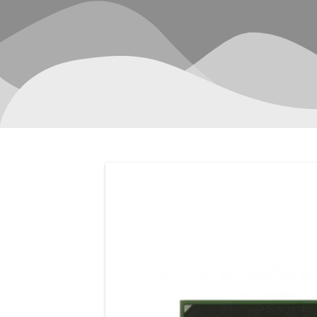
Navegación
de
entradas