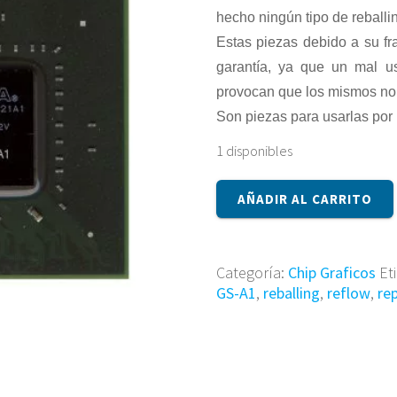
hecho ningún tipo de reballin
Estas piezas debido a su fr
garantía, ya que un mal u
provocan que los mismos no
Son piezas para usarlas por 
1 disponibles
CHIP
AÑADIR AL CARRITO
N12P-
GS-
A1
cantidad
Categoría:
Chip Graficos
Et
GS-A1
,
reballing
,
reflow
,
re