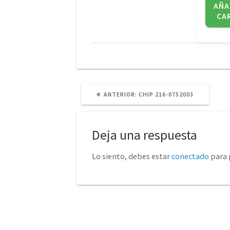
AÑA
CA
POST
ANTERIOR:
CHIP 216-0752003
ANTERIOR:
Deja una respuesta
Lo siento, debes estar
conectado
para 