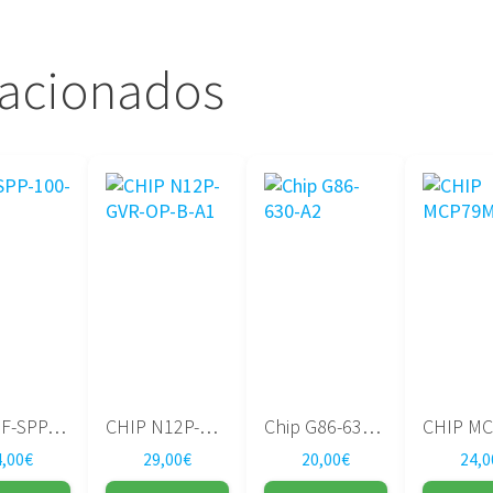
lacionados
Chip NF-SPP-100-N-A2
CHIP N12P-GVR-OP-B-A1
Chip G86-630-A2
4,00
€
29,00
€
20,00
€
24,0