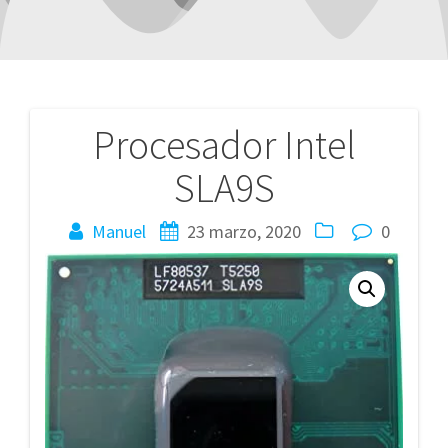
Procesador Intel
Navegación
SLA9S
de
entradas
Manuel
23 marzo, 2020
0