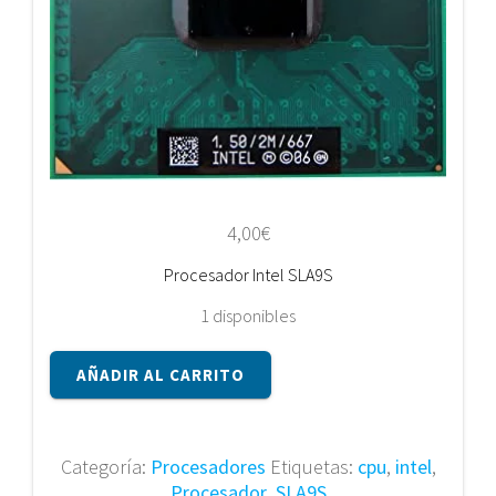
4,00
€
Procesador Intel SLA9S
1 disponibles
Procesador
AÑADIR AL CARRITO
Intel
SLA9S
cantidad
Categoría:
Procesadores
Etiquetas:
cpu
,
intel
,
Procesador
,
SLA9S