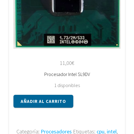
11,00
€
Procesador Intel SL9DV
1 disponibles
Procesador
AÑADIR AL CARRITO
Intel
SL9DV
cantidad
Categoría:
Procesadores
Etiquetas:
cpu
,
intel
,