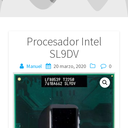
Procesador Intel
Navegación
SL9DV
de
entradas
Manuel
20 marzo, 2020
0