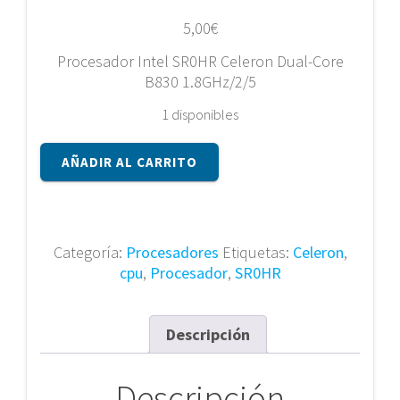
5,00
€
Procesador Intel SR0HR Celeron Dual-Core
B830 1.8GHz/2/5
1 disponibles
Procesador
AÑADIR AL CARRITO
Intel
SR0HR
Celeron
Dual-
Categoría:
Procesadores
Etiquetas:
Celeron
,
Core
cpu
,
Procesador
,
SR0HR
B830
1.8GHz/2/5
cantidad
Descripción
Descripción