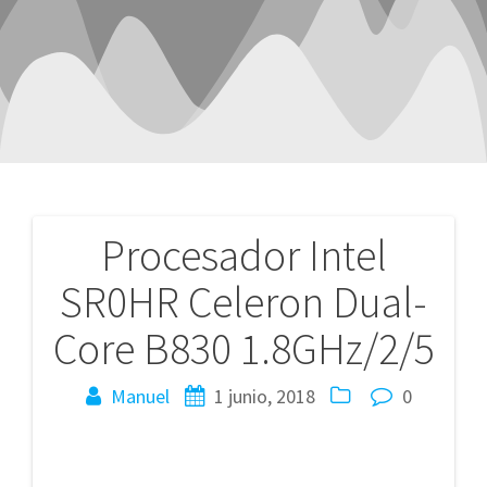
Procesador Intel
Navegación
SR0HR Celeron Dual-
de
Core B830 1.8GHz/2/5
entradas
Manuel
1 junio, 2018
0