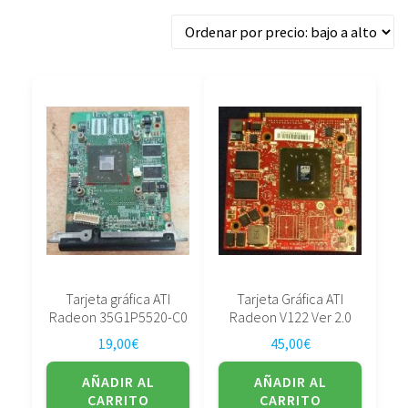
por
precio:
bajo
a
alto
Tarjeta gráfica ATI
Tarjeta Gráfica ATI
Radeon 35G1P5520-C0
Radeon V122 Ver 2.0
19,00
€
45,00
€
AÑADIR AL
AÑADIR AL
CARRITO
CARRITO