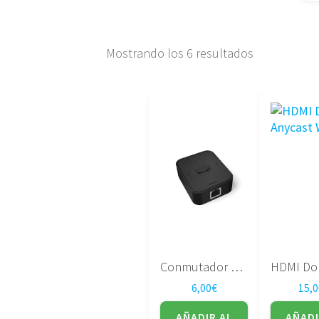
Ordenado
Mostrando los 6 resultados
por
precio:
bajo
a
alto
Conmutador de red
6,00
€
15,0
AÑADIR AL
AÑADI