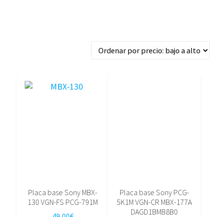
Ordenado
Mostrando los 7 resultados
por
precio:
bajo
a
alto
Placa base Sony MBX-
Placa base Sony PCG-
130 VGN-FS PCG-791M
5K1M VGN-CR MBX-177A
DAGD1BMB8B0
49,00
€