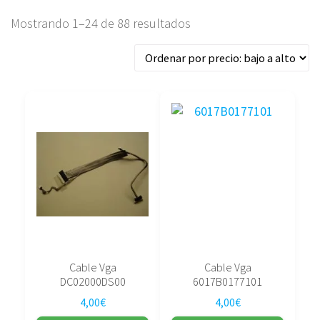
Ordenado
Mostrando 1–24 de 88 resultados
por
precio:
bajo
a
alto
Cable Vga
Cable Vga
DC02000DS00
6017B0177101
4,00
€
4,00
€