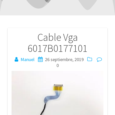
Cable Vga
Navegación
6017B0177101
de
entradas
Manuel
26 septiembre, 2019
0