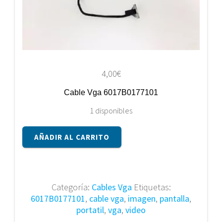
4,00
€
Cable Vga 6017B0177101
1 disponibles
Cable
AÑADIR AL CARRITO
Vga
6017B0177101
cantidad
Categoría:
Cables Vga
Etiquetas:
6017B0177101
,
cable vga
,
imagen
,
pantalla
,
portatil
,
vga
,
video