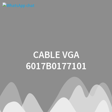
Saltar
al
contenido
CABLE VGA
6017B0177101