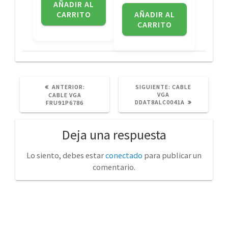
AÑADIR AL
CARRITO
AÑADIR AL
CARRITO
POST
SIGUIENTE
ANTERIOR:
SIGUIENTE:
CABLE
ANTERIOR:
POST:
VGA
CABLE VGA
DDAT8ALC0041A
FRU91P6786
Deja una respuesta
Lo siento, debes estar
conectado
para publicar un
comentario.