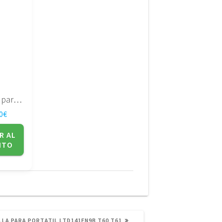
Pantalla para portatil Chimei N154i2-l05 Rev:C1
0
€
R AL
ITO
NTE
LA PARA PORTATIL LTD141EN9B T60 T61