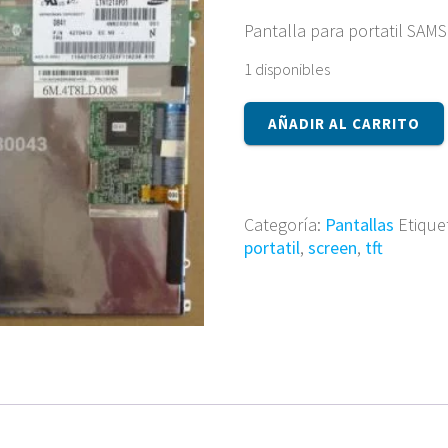
Pantalla para portatil SA
1 disponibles
Pantalla
AÑADIR AL CARRITO
para
portatil
SAMSUNG
LTN121XP01
Categoría:
Pantallas
Etique
cantidad
portatil
,
screen
,
tft