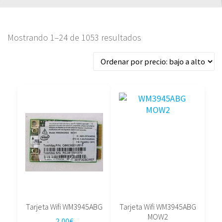
Ordenado
Mostrando 1–24 de 1053 resultados
por
precio:
bajo
a
alto
Tarjeta Wifi WM3945ABG
Tarjeta Wifi WM3945ABG
MOW2
2,00
€