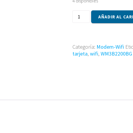
4 disponibles
Tarjeta
AÑADIR AL CAR
wifi
WM3B2200BG
cantidad
Categoría:
Modem-Wifi
Eti
tarjeta
,
wifi
,
WM3B2200BG