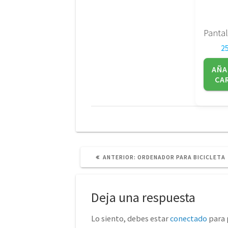
2
AÑA
CA
POST
ANTERIOR:
ORDENADOR PARA BICICLETA
ANTERIOR:
Deja una respuesta
Lo siento, debes estar
conectado
para 