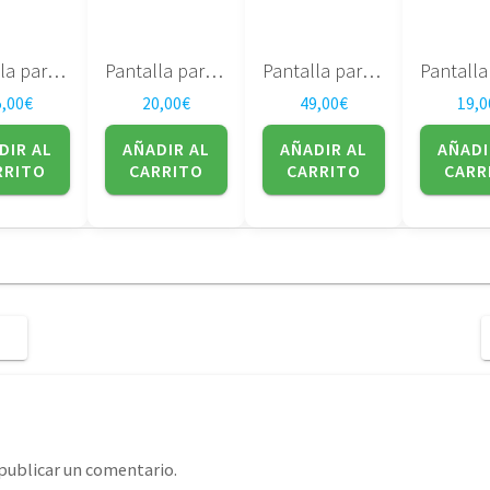
Pantalla para portatil SAMSUNG LTN121XP01
Pantalla para portatil Samsung – 15.4″ – LTN154X3-L01
Pantalla para portatil Sharp 17″ DUAL LAMP LQ170M1LA4G
5,00
€
20,00
€
49,00
€
19,0
DIR AL
AÑADIR AL
AÑADIR AL
AÑADI
RRITO
CARRITO
CARRITO
CARR
publicar un comentario.