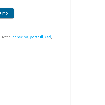
RITO
quetas:
conexion
,
portatil
,
red
,