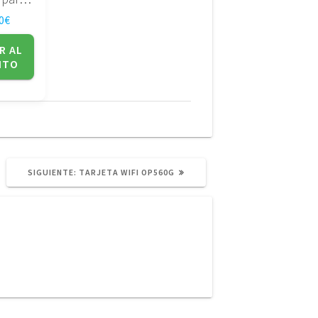
0
€
R AL
ITO
SIGUIENTE
SIGUIENTE:
TARJETA WIFI OP560G
POST: