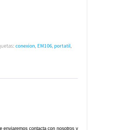
quetas:
conexion
,
EM106
,
portatil
,
e te enviaremos contacta con nosotros y