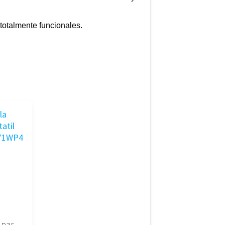
totalmente funcionales.
Pantalla para portatil 17″ LP171WP4 (TL)(03)