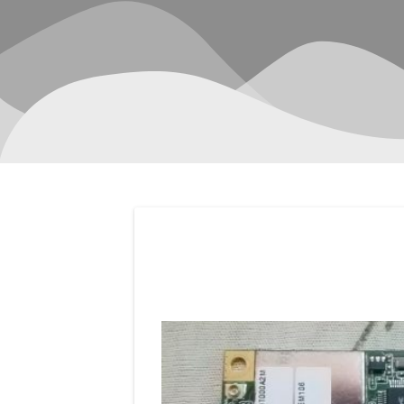
Navegación
de
entradas