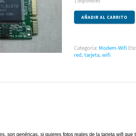
1 disponibles
Tarjeta
AÑADIR AL CARRITO
wifi
EM106
cantidad
Categoría:
Modem-Wifi
Eti
red
,
tarjeta
,
wifi
ales, son genéricas, si quieres fotos reales de la tarjeta wifi qu