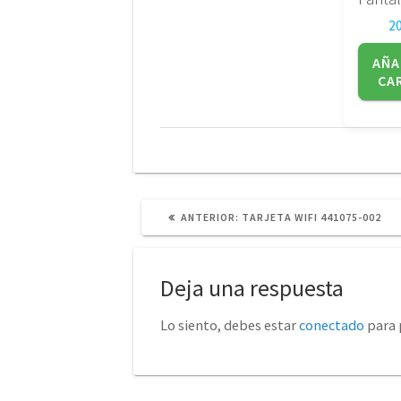
2
AÑA
CA
POST
ANTERIOR:
TARJETA WIFI 441075-002
ANTERIOR:
Deja una respuesta
Lo siento, debes estar
conectado
para 