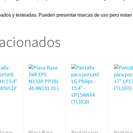
obados y testeadas. Pueden presentar marcas de uso pero estan 
lacionados
Pantalla para portatil HITACHI 15,4″ TX39D85VC1FAA
Placa Base Dell XPS M1530 PP28L 48.4W101.011
Pantalla para portatil LG Philips – 15.4″ – LP154WX4 (TL)(C8)