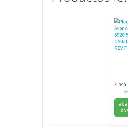
7
AÑA
CA