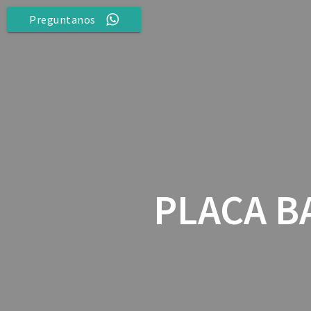
Saltar
Preguntanos
al
contenido
PLACA B