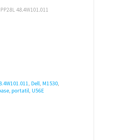
 PP28L 48.4W101.011
8.4W101.011
,
Dell
,
M1530
,
base
,
portatil
,
U56E