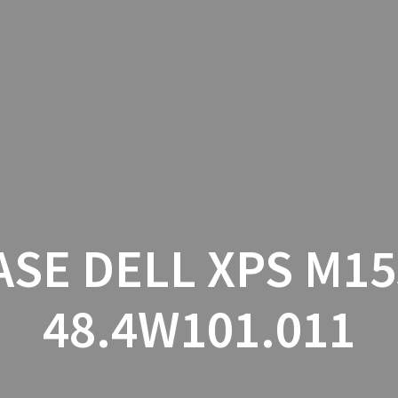
INICIO
CON
ASE DELL XPS M15
48.4W101.011