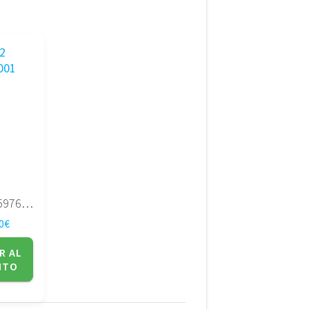
HP G62 597674-001
0
€
R AL
ITO