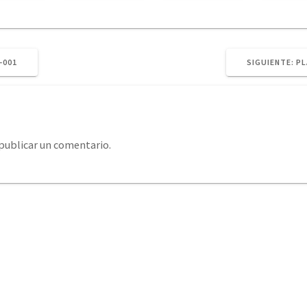
SI
-001
SIGUIENTE:
PL
PO
publicar un comentario.