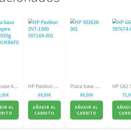
Placa base Acer Aspire 5920 5920g DA0ZD1MB6F0 REV F
HP Pavilion DV7-1000 507169-001
Placa base HP 502638-001 DV5
9,00
€
69,00
€
89,00
€
75,0
DIR AL
AÑADIR AL
AÑADIR AL
AÑADI
RRITO
CARRITO
CARRITO
CARR