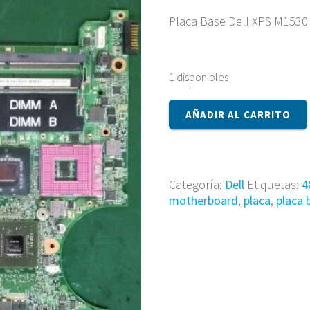
Placa Base Dell XPS M1530
1 disponibles
Placa
AÑADIR AL CARRITO
Base
Dell
XPS
M1530
Categoría:
Dell
Etiquetas:
4
PP28L
motherboard
,
placa
,
placa 
48.4W101.011
cantidad