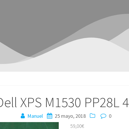
Dell XPS M1530 PP28L 
Manuel
25 mayo, 2018
0
59,00
€