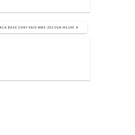
GUIENTE
ACA BASE SONY VAIO MBX-202 VGN-NS190
ST: