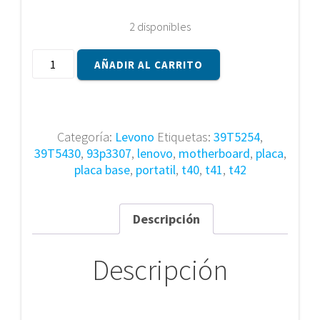
2 disponibles
Placa
AÑADIR AL CARRITO
base
Lenovo
93P3307
T40
Categoría:
Levono
Etiquetas:
39T5254
,
T41
39T5430
,
93p3307
,
lenovo
,
motherboard
,
placa
,
T42
placa base
,
portatil
,
t40
,
t41
,
t42
39T5430
39T5254
cantidad
Descripción
Descripción