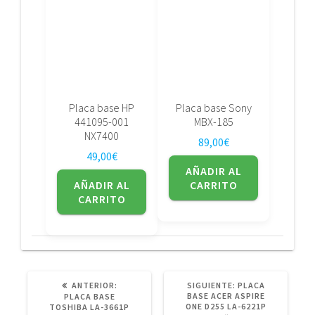
Placa base HP
Placa base Sony
441095-001
MBX-185
NX7400
89,00
€
49,00
€
AÑADIR AL
AÑADIR AL
CARRITO
CARRITO
POST
SIGUIENTE
ANTERIOR:
SIGUIENTE:
PLACA
ANTERIOR:
POST:
BASE ACER ASPIRE
PLACA BASE
ONE D255 LA-6221P
TOSHIBA LA-3661P