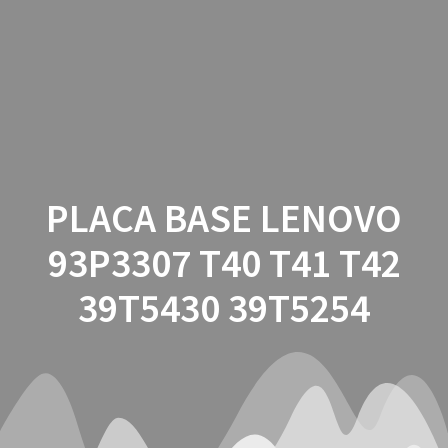
Saltar
al
contenido
PLACA BASE LENOVO
93P3307 T40 T41 T42
39T5430 39T5254