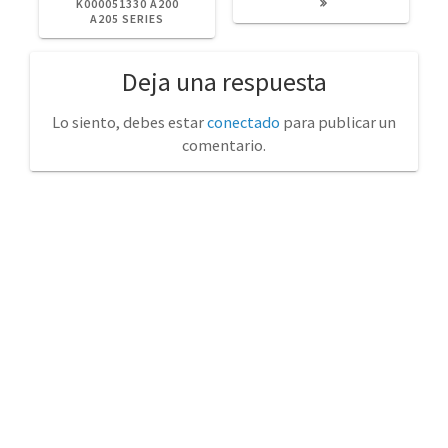
K000051330 A200
A205 SERIES
Deja una respuesta
Lo siento, debes estar
conectado
para publicar un
comentario.
No tienda física (Con cita previa)
Avda. de la Constitución 14 Torrelavega (Cantabria)