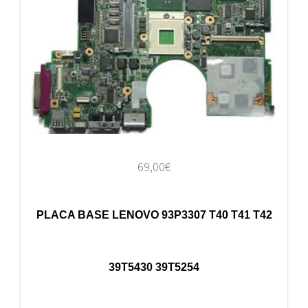
69,00
€
PLACA BASE LENOVO 93P3307 T40 T41 T42
39T5430 39T5254