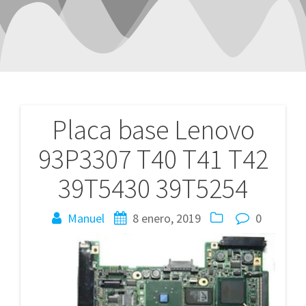
Placa base Lenovo
Navegación
93P3307 T40 T41 T42
de
39T5430 39T5254
entradas
Manuel
8 enero, 2019
0