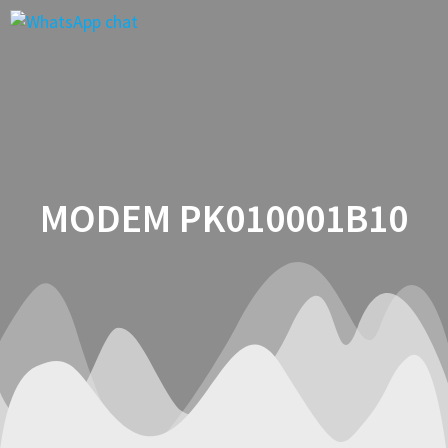
Saltar
al
contenido
MODEM PK010001B10