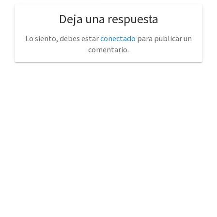
Deja una respuesta
Lo siento, debes estar
conectado
para publicar un
comentario.
No tienda física (Con cita previa)
Avda. de la Constitución 14 Torrelavega (Cantabria)