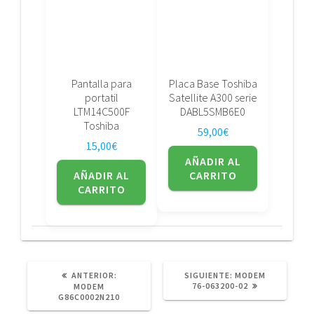
Pantalla para
Placa Base Toshiba
portatil
Satellite A300 serie
LTM14C500F
DABL5SMB6E0
Toshiba
59,00
€
15,00
€
AÑADIR AL
AÑADIR AL
CARRITO
CARRITO
POST
SIGUIENTE
ANTERIOR:
SIGUIENTE:
MODEM
ANTERIOR:
POST:
76-063200-02
MODEM
G86C0002N210