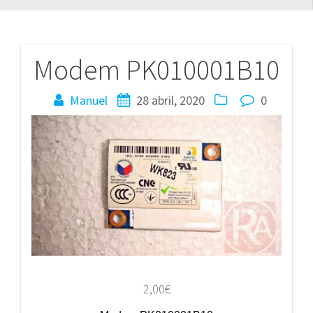
Modem PK010001B10
Navegación
de
Manuel
28 abril, 2020
0
entradas
2,00
€